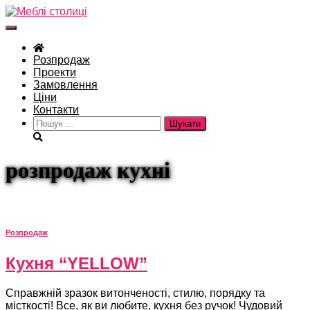
Перемкнути
навігацію
Розпродаж
Проекти
Замовлення
Ціни
Контакти
Пошук:
розпродаж кухні
Розпродаж
Кухня “YELLOW”
Справжній зразок витонченості, стилю, порядку та
місткості! Все, як ви любите, кухня без ручок! Чудовий