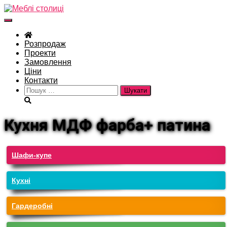
Перемкнути
навігацію
Розпродаж
Проекти
Замовлення
Ціни
Контакти
Пошук:
Кухня МДФ фарба+ патина
Шафи-купе
Кухні
Гардеробні