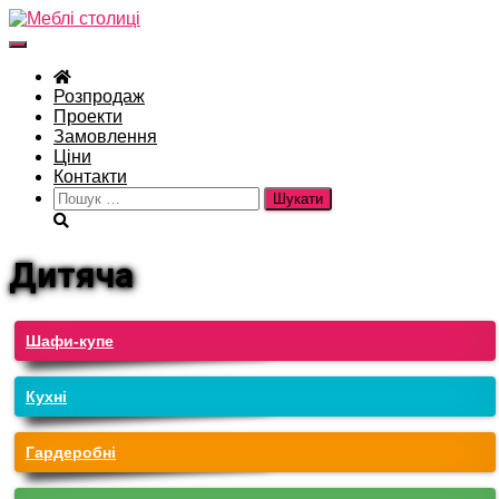
Перемкнути
навігацію
Розпродаж
Проекти
Замовлення
Ціни
Контакти
Пошук:
Дитяча
Шафи-купе
Кухні
Гардеробні