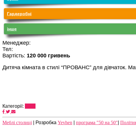
Гардеробні
iнше
Менеджер:
Тел:
Вартість:
120 000 гривень
Дитяча кімната в стилі “ПРОВАНС” для дівчаток. М
Категорії:
iнше
Meблі столиці
| Розробка
Yevhen
|
програма "50 на 50"
|
Політи