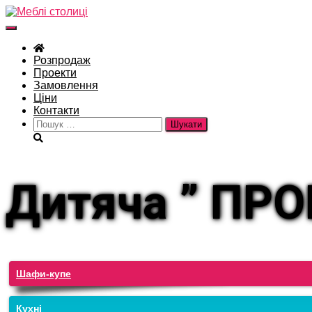
Перемкнути
навігацію
Розпродаж
Проекти
Замовлення
Ціни
Контакти
Пошук:
Дитяча ” ПР
Шафи-купе
Кухні