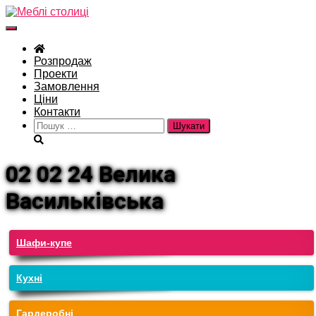
Перемкнути
навігацію
Розпродаж
Проекти
Замовлення
Ціни
Контакти
Пошук:
02 02 24 Велика
Васильківська
Шафи-купе
Кухні
Гардеробні