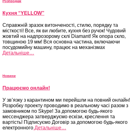
Розпродаж
Кухня “YELLOW”
Справжній зразок витонченості, стилю, порядку та
місткості! Все, як ви любите, кухня без ручок! Чудовий
жовтий на надпрозорому склі Diamant! Як опора скло,
товщиною 19 мм! Вся основна частина, включаючи
посудомийну машину, працює на механізмах
Детальніше…
Новини
Працюємо онлайн!
У зв’язку з карантином ми перейшли на повний онлайн!
Розробку проекту проводимо в реальному часі разом з
замовником по Skype! За допомогою будь-якого
мессенджера затверджуємо ескізи, креслення та
вартість! Підписуємо Договір за допомогою будь-якого
електронного
Детальніше…