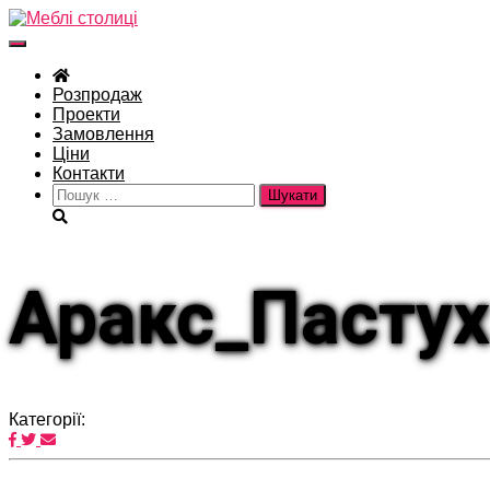
Перемкнути
навігацію
Розпродаж
Проекти
Замовлення
Ціни
Контакти
Пошук:
Аракс_Пастух
Категорії: