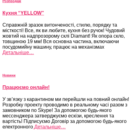
Розпродаж
Кухня “YELLOW”
Справжній зразок витонченості, стилю, порядку та
місткості! Все, як ви любите, кухня без ручок! Чудовий
жовтий на надпрозорому склі Diamant! Як опора скло,
товщиною 19 мм! Вся основна частина, включаючи
посудомийну машину, працює на механізмах
Детальніше…
Новини
Працюємо онлайн!
У зв’язку з карантином ми перейшли на повний онлайн!
Розробку проекту проводимо в реальному часі разом з
замовником по Skype! За допомогою будь-якого
мессенджера затверджуємо ескізи, креслення та
вартість! Підписуємо Договір за допомогою будь-якого
електронного
Детальніше…