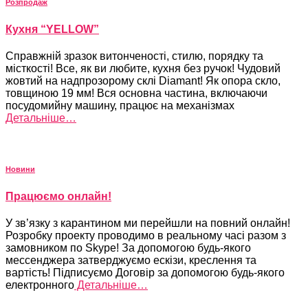
Розпродаж
Кухня “YELLOW”
Справжній зразок витонченості, стилю, порядку та
місткості! Все, як ви любите, кухня без ручок! Чудовий
жовтий на надпрозорому склі Diamant! Як опора скло,
товщиною 19 мм! Вся основна частина, включаючи
посудомийну машину, працює на механізмах
Детальніше…
Новини
Працюємо онлайн!
У зв’язку з карантином ми перейшли на повний онлайн!
Розробку проекту проводимо в реальному часі разом з
замовником по Skype! За допомогою будь-якого
мессенджера затверджуємо ескізи, креслення та
вартість! Підписуємо Договір за допомогою будь-якого
електронного
Детальніше…