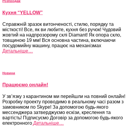
Розпродаж
Кухня “YELLOW”
Справжній зразок витонченості, стилю, порядку та
місткості! Все, як ви любите, кухня без ручок! Чудовий
жовтий на надпрозорому склі Diamant! Як опора скло,
товщиною 19 мм! Вся основна частина, включаючи
посудомийну машину, працює на механізмах
Детальніше…
Новини
Працюємо онлайн!
У зв’язку з карантином ми перейшли на повний онлайн!
Розробку проекту проводимо в реальному часі разом з
замовником по Skype! За допомогою будь-якого
мессенджера затверджуємо ескізи, креслення та
вартість! Підписуємо Договір за допомогою будь-якого
електронного
Детальніше…