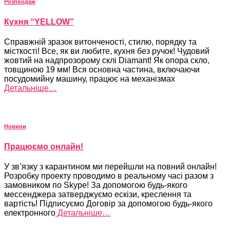
Розпродаж
Кухня “YELLOW”
Справжній зразок витонченості, стилю, порядку та
місткості! Все, як ви любите, кухня без ручок! Чудовий
жовтий на надпрозорому склі Diamant! Як опора скло,
товщиною 19 мм! Вся основна частина, включаючи
посудомийну машину, працює на механізмах
Детальніше…
Новини
Працюємо онлайн!
У зв’язку з карантином ми перейшли на повний онлайн!
Розробку проекту проводимо в реальному часі разом з
замовником по Skype! За допомогою будь-якого
мессенджера затверджуємо ескізи, креслення та
вартість! Підписуємо Договір за допомогою будь-якого
електронного
Детальніше…