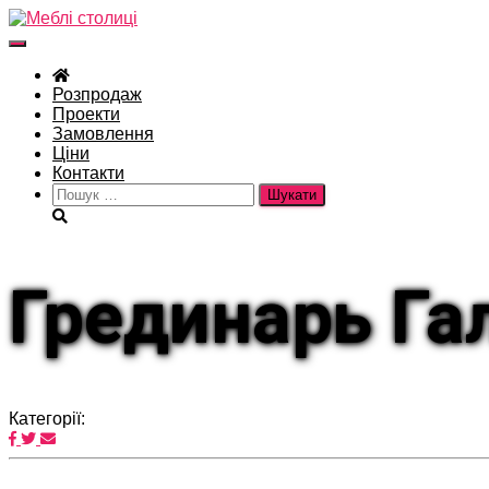
Перемкнути
навігацію
Розпродаж
Проекти
Замовлення
Ціни
Контакти
Пошук:
Грединарь Га
Категорії: