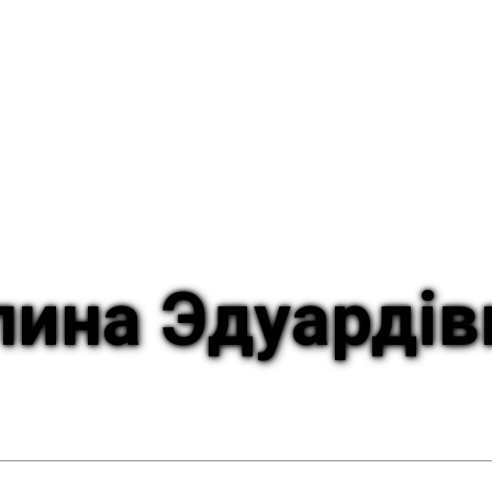
лина Эдуардів