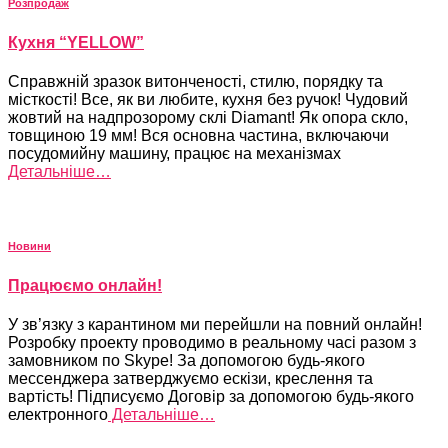
Розпродаж
Кухня “YELLOW”
Справжній зразок витонченості, стилю, порядку та
місткості! Все, як ви любите, кухня без ручок! Чудовий
жовтий на надпрозорому склі Diamant! Як опора скло,
товщиною 19 мм! Вся основна частина, включаючи
посудомийну машину, працює на механізмах
Детальніше…
Новини
Працюємо онлайн!
У зв’язку з карантином ми перейшли на повний онлайн!
Розробку проекту проводимо в реальному часі разом з
замовником по Skype! За допомогою будь-якого
мессенджера затверджуємо ескізи, креслення та
вартість! Підписуємо Договір за допомогою будь-якого
електронного
Детальніше…