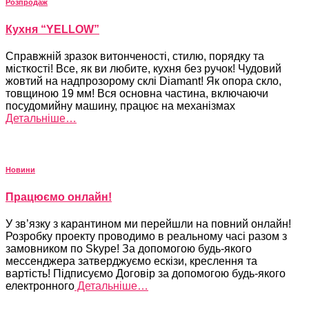
Розпродаж
Кухня “YELLOW”
Справжній зразок витонченості, стилю, порядку та
місткості! Все, як ви любите, кухня без ручок! Чудовий
жовтий на надпрозорому склі Diamant! Як опора скло,
товщиною 19 мм! Вся основна частина, включаючи
посудомийну машину, працює на механізмах
Детальніше…
Новини
Працюємо онлайн!
У зв’язку з карантином ми перейшли на повний онлайн!
Розробку проекту проводимо в реальному часі разом з
замовником по Skype! За допомогою будь-якого
мессенджера затверджуємо ескізи, креслення та
вартість! Підписуємо Договір за допомогою будь-якого
електронного
Детальніше…