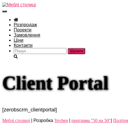
Перемкнути
навігацію
Розпродаж
Проекти
Замовлення
Ціни
Контакти
Пошук:
Client Portal
[zerobscrm_clientportal]
Meблі столиці
| Розробка
Yevhen
|
програма "50 на 50"
|
Політи